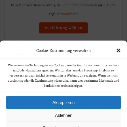
Kein Mehrwertsteuerausweis, da Kleinunternehmer nach §19 (1) UStG.
zzgl.
Versandkosten
Dieses
Produkt
Ausführung wählen
weist
mehrere
Varianten
Cookie-Zustimmung verwalten
auf.
Die
Optionen
Wir verwenden Technologien wie Cookies, um Geräteinformationen zu speichern
Geschäftsbedingungen
und/oder darauf zuzugreifen. Wir tun dies, um das Browsing-Erlebnis zu
können
verbessern und um (nicht) personalisierte Werbung anzuzeigen. Wenn du nicht
auf
Kontakt
zustimmst oder die Zustimmung widerrufst, kann dies bestimmte Merkmale und
der
Funktionen beeinträchtigen.
Produktseite
Widerruf
gewählt
Akzeptieren
werden
Datenschutz
Impressum
Ablehnen