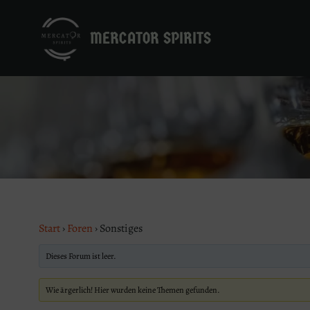
Zum
Inhalt
MERCATOR SPIRITS
springen
Start
›
Foren
›
Sonstiges
Dieses Forum ist leer.
Wie ärgerlich! Hier wurden keine Themen gefunden.