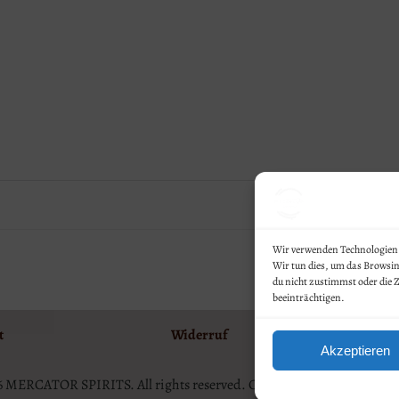
Wir verwenden Technologien 
Wir tun dies, um das Browsi
du nicht zustimmst oder die
beeinträchtigen.
t
Widerruf
Da
Akzeptieren
 MERCATOR SPIRITS. All rights reserved. Created by Dr. Lennart Ho