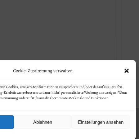
Cookie-Zustimmung verwalten
Absenden
wie Cookies, um Geräteinformationen zu speichern und/oder darauf zuzugreifen.
ng-Erlebnis zu verbessern und um (nicht) personalisierte Werbung anzuzeigen. Wenn
 Zustimmung widerrufst, kann dies bestimmte Merkmale und Funktionen
tenschutz
Impressum
Ablehnen
Einstellungen ansehen
feditz.