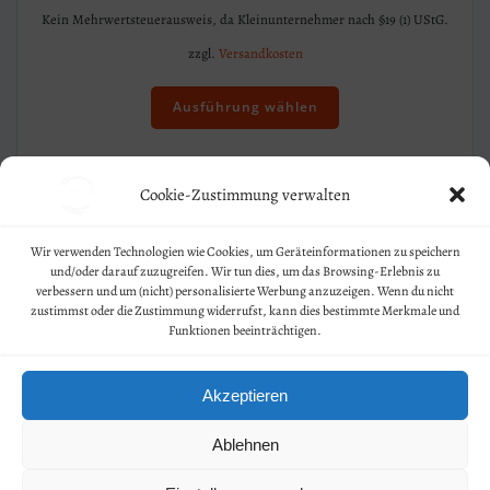
Kein Mehrwertsteuerausweis, da Kleinunternehmer nach §19 (1) UStG.
zzgl.
Versandkosten
Dieses
Produkt
Ausführung wählen
weist
mehrere
Varianten
Cookie-Zustimmung verwalten
auf.
Die
Optionen
Wir verwenden Technologien wie Cookies, um Geräteinformationen zu speichern
Geschäftsbedingungen
und/oder darauf zuzugreifen. Wir tun dies, um das Browsing-Erlebnis zu
können
verbessern und um (nicht) personalisierte Werbung anzuzeigen. Wenn du nicht
auf
Kontakt
zustimmst oder die Zustimmung widerrufst, kann dies bestimmte Merkmale und
der
Funktionen beeinträchtigen.
Produktseite
Widerruf
gewählt
Akzeptieren
werden
Datenschutz
Impressum
Ablehnen