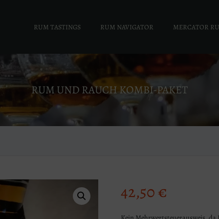
RUM TASTINGS
RUM NAVIGATOR
MERCATOR R
RUM UND RAUCH KOMBI-PAKET
42,50
€
Kein Mehrwertsteuerausweis, da 