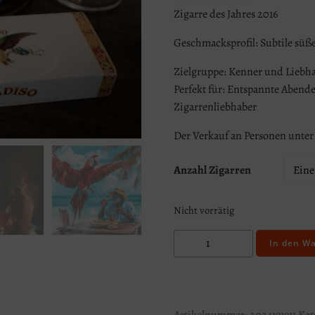
Zigarre des Jahres 2016
Geschmacksprofil: Subtile sü
Zielgruppe: Kenner und Liebha
Perfekt für: Entspannte Abend
Zigarrenliebhaber
Der Verkauf an Personen unter 1
Anzahl Zigarren
Nicht vorrätig
Rum
In den W
und
Rauch
Kombi-
Paket
Artikelnummer:
2024191911
Kat