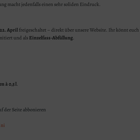
ung macht jedenfalls einen sehr soliden Eindruck.
22. April
freigeschaltet – direkt über unsere Website. Ihr könnt euc
mitiert und als
Einzelfass-Abfüllung
.
n à 0,5 l
.
uf der Seite abbonieren
Mni