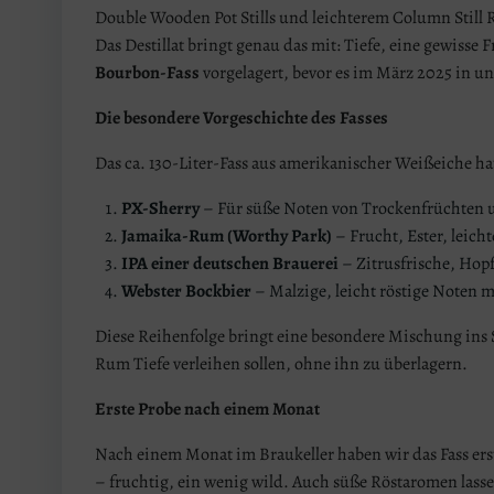
Double Wooden Pot Stills und leichterem Column Still
Das Destillat bringt genau das mit: Tiefe, eine gewisse 
Bourbon-Fass
vorgelagert, bevor es im März 2025 in un
Die besondere Vorgeschichte des Fasses
Das ca. 130-Liter-Fass aus amerikanischer Weißeiche ha
PX-Sherry
– Für süße Noten von Trockenfrüchten
Jamaika-Rum (Worthy Park)
– Frucht, Ester, leic
IPA einer deutschen Brauerei
– Zitrusfrische, Hopf
Webster Bockbier
– Malzige, leicht röstige Noten 
Diese Reihenfolge bringt eine besondere Mischung ins 
Rum Tiefe verleihen sollen, ohne ihn zu überlagern.
Erste Probe nach einem Monat
Nach einem Monat im Braukeller haben wir das Fass erst
– fruchtig, ein wenig wild. Auch süße Röstaromen lass