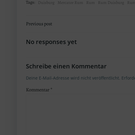
Tags:
Duisburg
Mercator Rum
Rum
Rum Duisburg
Rum
Post
Previous post
navigation
No responses yet
Schreibe einen Kommentar
Deine E-Mail-Adresse wird nicht veröffentlicht.
Erford
Kommentar
*