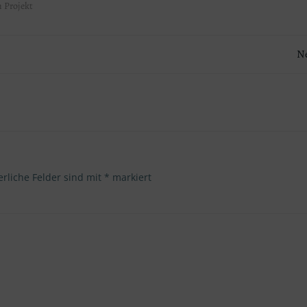
 Projekt
Post
Ne
navigation
erliche Felder sind mit
*
markiert