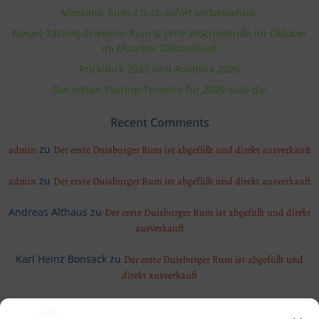
Mercator Rum 2.0 ab sofort vorbestellbar
Neues Tasting-Erlebnis: Rum & Dine Wochenende im Oktober
im Quartier Diemelstadt
Rückblick 2025 und Ausblick 2026
Die ersten Tasting-Termine für 2026 sind da!
Recent Comments
zu
admin
Der erste Duisburger Rum ist abgefüllt und direkt ausverkauft
zu
admin
Der erste Duisburger Rum ist abgefüllt und direkt ausverkauft
Andreas Althaus
zu
Der erste Duisburger Rum ist abgefüllt und direkt
ausverkauft
Karl Heinz Bonsack
zu
Der erste Duisburger Rum ist abgefüllt und
direkt ausverkauft