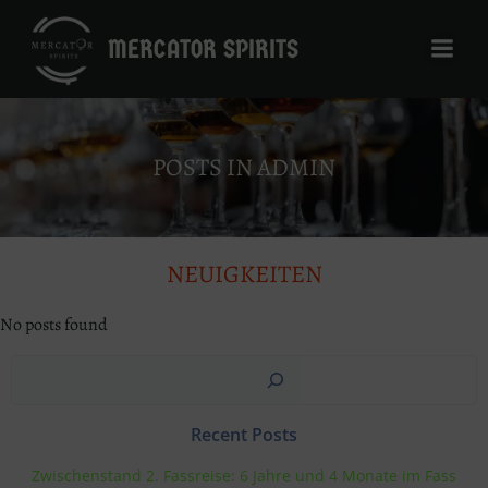
Zum
Inhalt
MERCATOR SPIRITS
springen
POSTS IN
ADMIN
NEUIGKEITEN
No posts found
Suchen
Recent Posts
Zwischenstand 2. Fassreise: 6 Jahre und 4 Monate im Fass