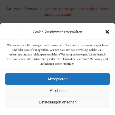
Karl Heinz Bonsack
zu
Der erste Duisburger Rum ist abgefüllt und
direkt ausverkauft
Cookie-Zustimmung verwalten
Geschäftsbedingungen
Wir verwenden Technologien wie Cookies, um Geräteinformationen zu speichern
und/oder darauf zuzugreifen. Wir tun dies, um das Browsing-Erlebnis zu
Kontakt
verbessern und um (nicht) personalisierte Werbung anzuzeigen. Wenn du nicht
zustimmst oder die Zustimmung widerrufst, kann dies bestimmte Merkmale und
Funktionen beeinträchtigen.
Widerruf
Datenschutz
Akzeptieren
Impressum
Ablehnen
© 2026 MERCATOR SPIRITS. All rights reserved. Created by
Einstellungen ansehen
Dr. Lennart Hofeditz.