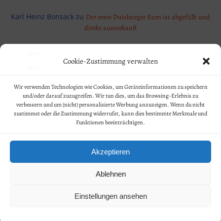
Karl Heinz Bonsack
zu
Der erste Duisburger Rum ist abgefüllt und
direkt ausverkauft
Cookie-Zustimmung verwalten
Geschäftsbedingungen
Wir verwenden Technologien wie Cookies, um Geräteinformationen zu speichern
und/oder darauf zuzugreifen. Wir tun dies, um das Browsing-Erlebnis zu
Kontakt
verbessern und um (nicht) personalisierte Werbung anzuzeigen. Wenn du nicht
zustimmst oder die Zustimmung widerrufst, kann dies bestimmte Merkmale und
Funktionen beeinträchtigen.
Widerruf
Datenschutz
Akzeptieren
Impressum
Ablehnen
© 2026 MERCATOR SPIRITS. All rights reserved. Created by
Einstellungen ansehen
Dr. Lennart Hofeditz.