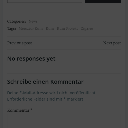
Categories:
News
Tags:
Mercator Rum
Rum
Rum Projekt
Zigarre
Post
Post
Previous post
Next post
navigation
navigation
No responses yet
Schreibe einen Kommentar
Deine E-Mail-Adresse wird nicht veröffentlicht.
Erforderliche Felder sind mit
*
markiert
Kommentar
*