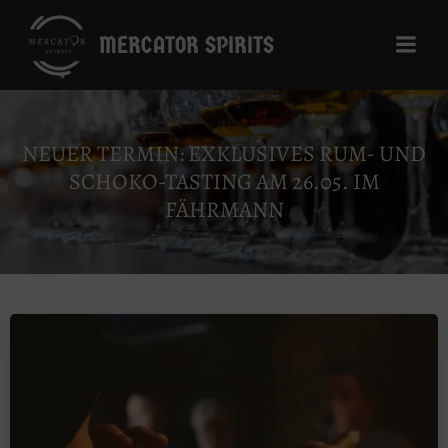
Zum
Inhalt
MERCATOR SPIRITS
springen
NEUER TERMIN: EXKLUSIVES RUM- UND
SCHOKO-TASTING AM 26.05. IM
FÄHRMANN