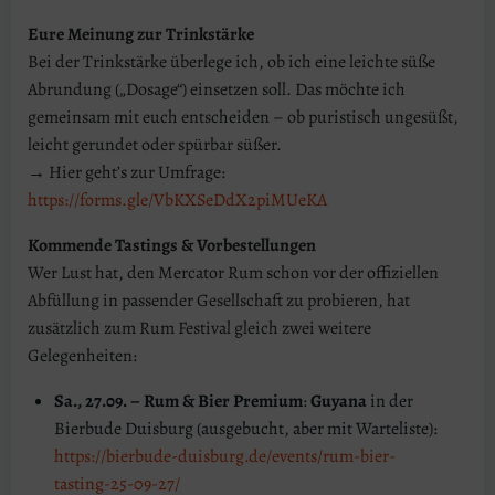
Eure Meinung zur Trinkstärke
Bei der Trinkstärke überlege ich, ob ich eine leichte süße
Abrundung („Dosage“) einsetzen soll. Das möchte ich
gemeinsam mit euch entscheiden – ob puristisch ungesüßt,
leicht gerundet oder spürbar süßer.
→ Hier geht’s zur Umfrage:
https://forms.gle/VbKXSeDdX2piMUeKA
Kommende Tastings & Vorbestellungen
Wer Lust hat, den Mercator Rum schon vor der offiziellen
Abfüllung in passender Gesellschaft zu probieren, hat
zusätzlich zum Rum Festival gleich zwei weitere
Gelegenheiten:
Sa., 27.09. – Rum & Bier Premium
:
Guyana
in der
Bierbude Duisburg (ausgebucht, aber mit Warteliste):
https://bierbude-duisburg.de/events/rum-bier-
tasting-25-09-27/