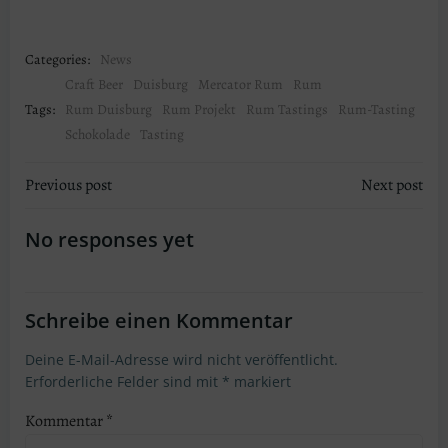
Categories:
News
Craft Beer
Duisburg
Mercator Rum
Rum
Tags:
Rum Duisburg
Rum Projekt
Rum Tastings
Rum-Tasting
Schokolade
Tasting
Post
Post
Previous post
Next post
navigation
navigation
No responses yet
Schreibe einen Kommentar
Deine E-Mail-Adresse wird nicht veröffentlicht.
Erforderliche Felder sind mit
*
markiert
Kommentar
*