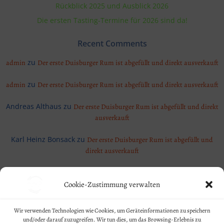
Rückblick 2025 und Ausblick 2026
Die ersten Tasting-Termine für 2026 sind da!
Recent Comments
zu
admin
Der erste Duisburger Rum ist abgefüllt und direkt ausverkauft
zu
admin
Der erste Duisburger Rum ist abgefüllt und direkt ausverkauft
Andreas Althaus
zu
Der erste Duisburger Rum ist abgefüllt und direkt
ausverkauft
Karl Heinz Bonsack
zu
Der erste Duisburger Rum ist abgefüllt und
direkt ausverkauft
Cookie-Zustimmung verwalten
Geschäftsbedingungen
Wir verwenden Technologien wie Cookies, um Geräteinformationen zu speichern
und/oder darauf zuzugreifen. Wir tun dies, um das Browsing-Erlebnis zu